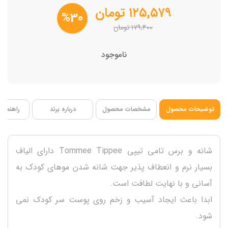
دسته ارگونومیک
۱۲۵,۵۷۹
تومان
%30
بدون BPA
۱۷۹,۴۰۰
تومان
ناموجود
توضیحات محصول
مشخصات محصول
درباره برند
راهنمای 
شانه و برس تامی تیپی Tommee Tippee دارای الیاف
بسیار نرم و انعطاف پذیر جهت شانه شدن موهای کودک به
آسانی و با نهایت لطافت است.
ابدا باعث ایجاد آسیب و زخم روی پوست سر کودک نمی
شود.