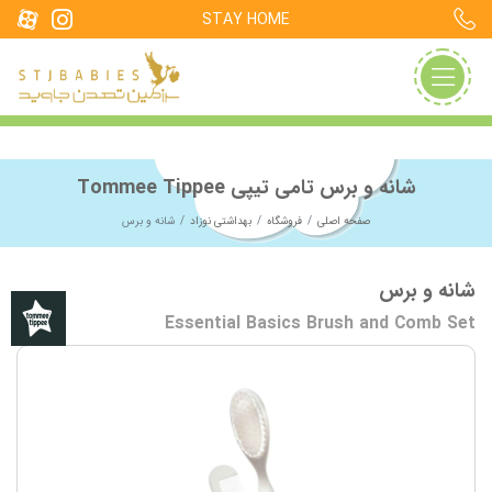
STAY HOME
شانه و برس تامی تیپی Tommee Tippee
صفحه اصلی
فروشگاه
بهداشتی نوزاد
شانه و برس
شانه و برس
Essential Basics Brush and Comb Set