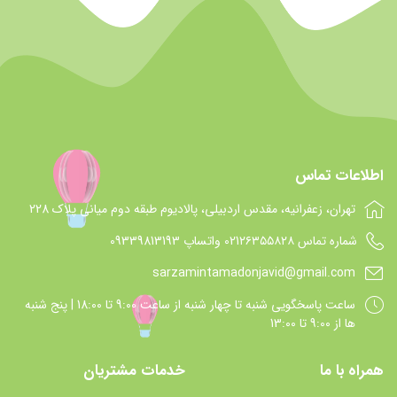
اطلاعات تماس
تهران، زعفرانیه، مقدس اردبیلی، پالادیوم طبقه دوم میانی پلاک 228
شماره تماس 021۲۶۳۵۵۸۲۸ واتساپ 09339813193
sarzamintamadonjavid@gmail.com
ساعت پاسخگويي شنبه تا چهار شنبه از ساعت 9:00 تا 18:00 | پنج شنبه
ها از 9:00 تا 13:00
همراه با ما
خدمات مشتریان