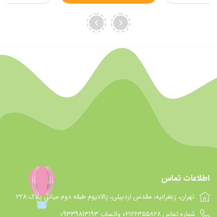
اطلاعات تماس
تهران، زعفرانیه، مقدس اردبیلی، پالادیوم طبقه دوم میانی پلاک 228
شماره تماس 021۲۶۳۵۵۸۲۸ واتساپ 09339813193