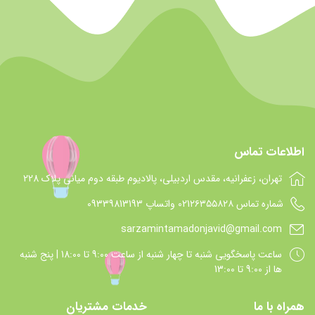
اطلاعات تماس
تهران، زعفرانیه، مقدس اردبیلی، پالادیوم طبقه دوم میانی پلاک 228
شماره تماس 021۲۶۳۵۵۸۲۸ واتساپ 09339813193
sarzamintamadonjavid@gmail.com
ساعت پاسخگويي شنبه تا چهار شنبه از ساعت 9:00 تا 18:00 | پنج شنبه
ها از 9:00 تا 13:00
همراه با ما
خدمات مشتریان