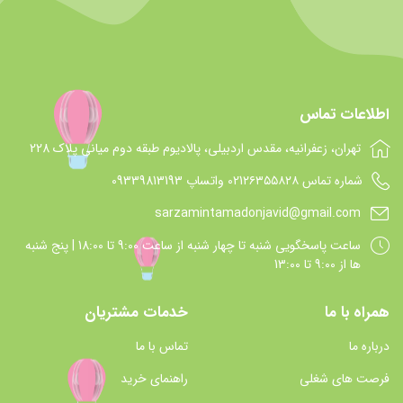
اطلاعات تماس
تهران، زعفرانیه، مقدس اردبیلی، پالادیوم طبقه دوم میانی پلاک 228
شماره تماس 021۲۶۳۵۵۸۲۸ واتساپ 09339813193
sarzamintamadonjavid@gmail.com
ساعت پاسخگويي شنبه تا چهار شنبه از ساعت 9:00 تا 18:00 | پنج شنبه
ها از 9:00 تا 13:00
همراه با ما
خدمات مشتریان
درباره ما
تماس با ما
فرصت های شغلی
راهنمای خرید