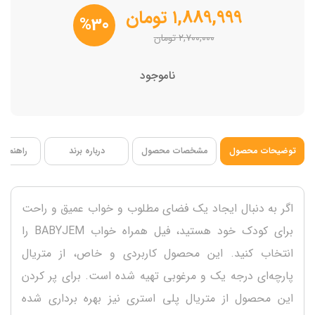
قابل استفاده برای نشستن و خوابیدن
۱,۸۸۹,۹۹۹
تومان
%30
محافظ نشستن نوزاد
۲,۷۰۰,۰۰۰
تومان
ابعاد 64*48 سانتی متر
ناموجود
توضیحات محصول
مشخصات محصول
درباره برند
راهنمای 
اگر به دنبال ایجاد یک فضای مطلوب و خواب عمیق و راحت
برای کودک خود هستید، فیل همراه خواب BABYJEM را
انتخاب کنید. این محصول کاربردی و خاص، از متریال
پارچه‌ای درجه یک و مرغوبی تهیه شده است. برای پر کردن
این محصول از متریال پلی استری نیز بهره برداری شده