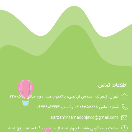
اطلاعات تماس
تهران، زعفرانیه، مقدس اردبیلی، پالادیوم طبقه دوم میانی پلاک 228
شماره تماس 021۲۶۳۵۵۸۲۸ واتساپ 09339813193
sarzamintamadonjavid@gmail.com
ساعت پاسخگويي شنبه تا چهار شنبه از ساعت 9:00 تا 18:00 | پنج شنبه