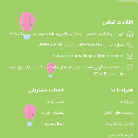
اطلاعات تماس
تهران، زعفرانیه، مقدس اردبیلی، پالادیوم طبقه دوم میانی پلاک 228
شماره تماس 021۲۶۳۵۵۸۲۸ واتساپ 09339813193
sarzamintamadonjavid@gmail.com
ساعت پاسخگويي شنبه تا چهار شنبه از ساعت 9:00 تا 18:00 | پنج شنبه
ها از 9:00 تا 13:00
همراه با ما
خدمات مشتریان
درباره ما
تماس با ما
فرصت های شغلی
راهنمای خرید
قوانین و مقررات
ارسال هدیه
حریم خصوصی