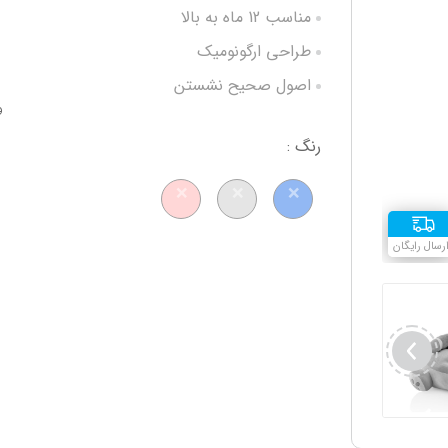
مناسب 12 ماه به بالا
طراحی ارگونومیک
اصول صحیح نشستن
و
حمل آسان
رنگ :
ترکیب رنگ زیبا
ابعاد 51.8*41*17.8 سانتی متر
رسال رایگان