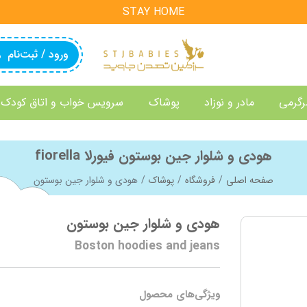
STAY HOME
ورود / ثبت‌نام
رگرمی
مادر و نوزاد
پوشاک
سرویس خواب و اتاق کودک
هودی و شلوار جین بوستون فیورلا fiorella
صفحه اصلی
فروشگاه
پوشاک
هودی و شلوار جین بوستون
هودی و شلوار جین بوستون
Boston hoodies and jeans
ویژگی‌های محصول