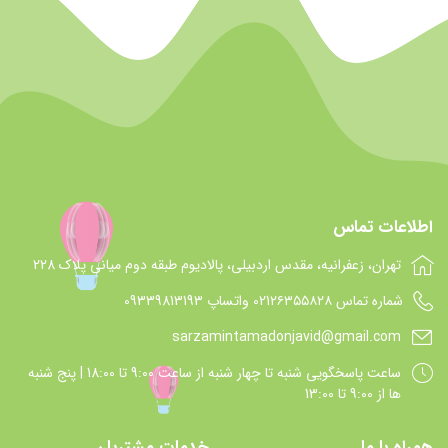
اطلاعات تماس
تهران، زعفرانیه، مقدس اردبیلی، پالادیوم طبقه دوم میانی پلاک 228
شماره تماس 021۲۶۳۵۵۸۲۸ واتساپ 09339813193
sarzamintamadonjavid@gmail.com
ساعت پاسخگويي شنبه تا چهار شنبه از ساعت 9:00 تا 18:00 | پنج شنبه
ها از 9:00 تا 13:00
همراه با ما
خدمات مشتریان