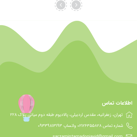
اطلاعات تماس
تهران، زعفرانیه، مقدس اردبیلی، پالادیوم طبقه دوم میانی پلاک 228
شماره تماس 021۲۶۳۵۵۸۲۸ واتساپ 09339813193
sarzamintamadonjavid@gmail.com