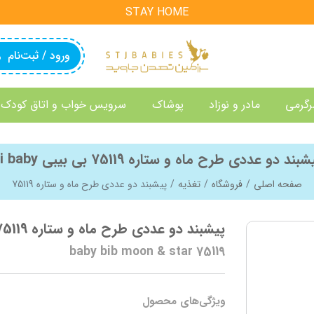
STAY HOME
ورود / ثبت‌نام
رگرمی
مادر و نوزاد
پوشاک
سرویس خواب و اتاق کودک
بند دو عددی طرح ماه و ستاره 75119 بی بیبی bi baby
صفحه اصلی
فروشگاه
تغذیه
پیشبند دو عددی طرح ماه و ستاره 75119
پیشبند دو عددی طرح ماه و ستاره 75119
baby bib moon & star 75119
ویژگی‌های محصول