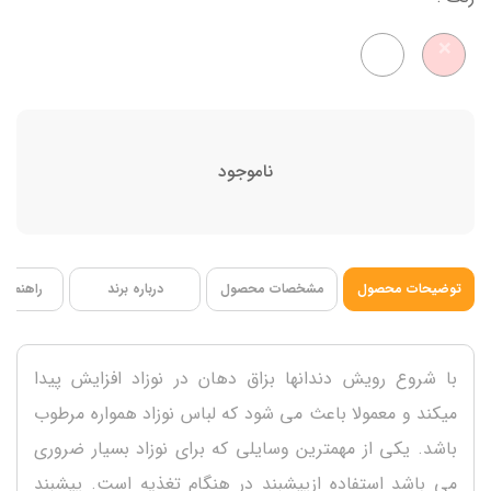
جنس 100% پنبه
ضدحساسیت
ناموجود
توضیحات محصول
مشخصات محصول
درباره برند
راهنمای 
با شروع رویش دندانها بزاق دهان در نوزاد افزایش پیدا
میکند و معمولا باعث می شود که لباس نوزاد همواره مرطوب
باشد. یکی از مهمترین وسایلی که برای نوزاد بسیار ضروری
می باشد استفاده ازپیشبند در هنگام تغذیه است. پیشبند