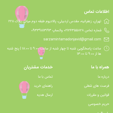
اطلاعات تماس
تهران، زعفرانیه، مقدس اردبیلی، پالادیوم طبقه دوم میانی پلاک 228
شماره تماس 021۲۶۳۵۵۸۲۸ واتساپ 09339813193
sarzamintamadonjavid@gmail.com
ساعت پاسخگويي شنبه تا چهار شنبه از ساعت 9:00 تا 18:00 | پنج شنبه
ها از 9:00 تا 13:00
همراه با ما
خدمات مشتریان
درباره ما
تماس با ما
فرصت های شغلی
راهنمای خرید
قوانین و مقررات
ارسال هدیه
حریم خصوصی