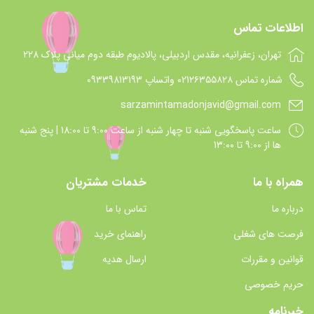
اطلاعات تماس
تهران، زعفرانیه، مقدس اردبیلی، پالادیوم طبقه دوم میانی پلاک 228
شماره تماس 021۲۶۳۵۵۸۲۸ واتساپ 09339813193
sarzamintamadonjavid@gmail.com
ساعت پاسخگويي شنبه تا چهار شنبه از ساعت 9:00 تا 18:00 | پنج شنبه
ها از 9:00 تا 13:00
همراه با ما
خدمات مشتریان
درباره ما
تماس با ما
فرصت های شغلی
راهنمای خرید
قوانین و مقررات
ارسال هدیه
حریم خصوصی
خبرنامه