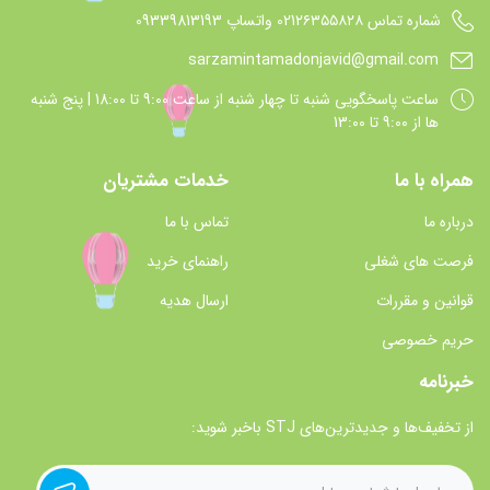
شماره تماس 021۲۶۳۵۵۸۲۸ واتساپ 09339813193
sarzamintamadonjavid@gmail.com
ساعت پاسخگويي شنبه تا چهار شنبه از ساعت 9:00 تا 18:00 | پنج شنبه
ها از 9:00 تا 13:00
همراه با ما
خدمات مشتریان
درباره ما
تماس با ما
فرصت های شغلی
راهنمای خرید
قوانین و مقررات
ارسال هدیه
حریم خصوصی
خبرنامه
از تخفیف‌ها و جدیدترین‌های STJ باخبر شوید: