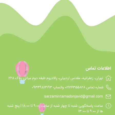
اطلاعات تماس
تهران، زعفرانیه، مقدس اردبیلی، پالادیوم طبقه دوم میانی پلاک 228
شماره تماس 021۲۶۳۵۵۸۲۸ واتساپ 09339813193
sarzamintamadonjavid@gmail.com
ساعت پاسخگويي شنبه تا چهار شنبه از ساعت 9:00 تا 18:00 | پنج شنبه
ها از 9:00 تا 13:00