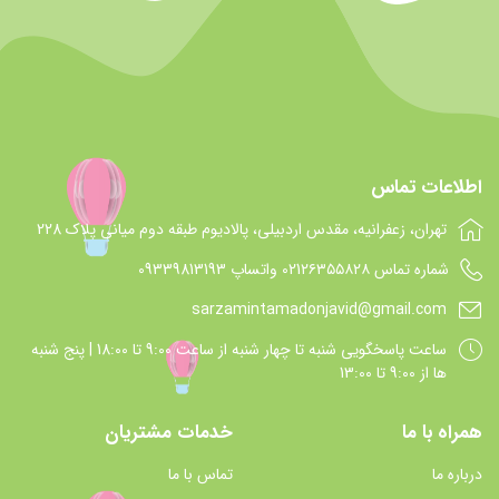
اطلاعات تماس
تهران، زعفرانیه، مقدس اردبیلی، پالادیوم طبقه دوم میانی پلاک 228
شماره تماس 021۲۶۳۵۵۸۲۸ واتساپ 09339813193
sarzamintamadonjavid@gmail.com
ساعت پاسخگويي شنبه تا چهار شنبه از ساعت 9:00 تا 18:00 | پنج شنبه
ها از 9:00 تا 13:00
همراه با ما
خدمات مشتریان
درباره ما
تماس با ما