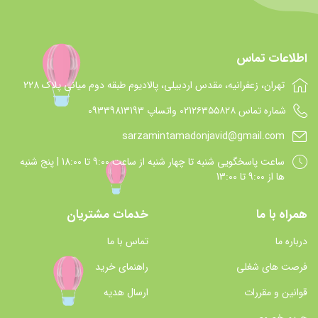
اطلاعات تماس
تهران، زعفرانیه، مقدس اردبیلی، پالادیوم طبقه دوم میانی پلاک 228
شماره تماس 021۲۶۳۵۵۸۲۸ واتساپ 09339813193
sarzamintamadonjavid@gmail.com
ساعت پاسخگويي شنبه تا چهار شنبه از ساعت 9:00 تا 18:00 | پنج شنبه
ها از 9:00 تا 13:00
همراه با ما
خدمات مشتریان
درباره ما
تماس با ما
فرصت های شغلی
راهنمای خرید
قوانین و مقررات
ارسال هدیه