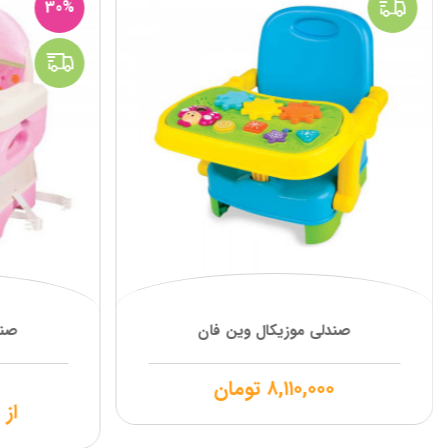
30%
صندلی موزیکال وین فان
صند
۸,۱۱۰,۰۰۰
تومان
از
۰