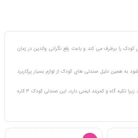
Infantino Music & Lights 3 In 1 Discover یک صندلی 3 کاره است که نیازهای کودک را برطرف می کند و باعث رفع نگرانی والدین در زمان
به همین دلیل صندلی های کودک از لوازم بسیار پرکاربرد
صندلی کودک 3 در 1 اینفنتینو یک صندلی کودک جمع و جور و کوچک است که به حفظ تعادل کودک به هنگام نشستن کمک می کند زیرا تکیه گاه و کمربند ایمنی دارد، این صندلی کودک 3 کاره