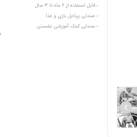
قابل استفاده از 6 ماه تا 3 سال
صندلی پرتابل بازی و غذا
صندلی کمک آموزشی نشستن
و
قابل اتصال به صندلی بزرگسال
قابل استفاده روی زمین
دارای پیانو،چرخ دنده، آینه
قابلیت پخش 20 ملودی و نور
تمیز شدن آسان
ابعاد 17*38/9*17 سانتی متر
فاقد BPA