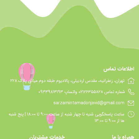
اطلاعات تماس
تهران، زعفرانیه، مقدس اردبیلی، پالادیوم طبقه دوم میانی پلاک 228
شماره تماس 021۲۶۳۵۵۸۲۸ واتساپ 09339813193
sarzamintamadonjavid@gmail.com
ساعت پاسخگويي شنبه تا چهار شنبه از ساعت 9:00 تا 18:00 | پنج شنبه
ها از 9:00 تا 13:00
همراه با ما
خدمات مشتریان