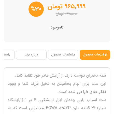
توسعه تخیل کودک
۹۶۵,۹۹۹
تومان
%30
تقویت مهارت های اجتماعی
۱,۳۸۰,۰۰۰
تومان
مهارت های شناختی کودک
شامل 31 تکه
ناموجود
فاقد BPA
قابلیت پخش نور و موزیک
جعبه: 26 x 17.5 x 33.5 سانتی متر
توضیحات محصول
مشخصات محصول
درباره برند
راهنمای 
همه دختران دوست دارند از آرایش مادر خود تقلید کنند.
این ست برای الهام بخشیدن به تخیل فرزند شما و بهبود
تفکر خلاق طراحی شده است.
ست اسباب بازی چمدان ابزار آرایشگری 4 در 1 (آرایشگاه
سیار) 31 قطعه دارد BOWA 8257P محصولی است که به