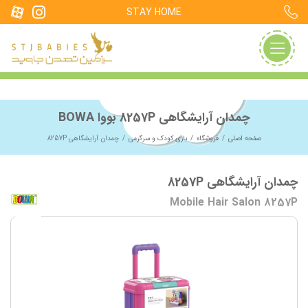
STAY HOME
چمدان آرایشگاهی 8257P بووا BOWA
صفحه اصلی
فروشگاه
بازی کودک و سرگرمی
چمدان آرایشگاهی 8257P
چمدان آرایشگاهی 8257P
Mobile Hair Salon 8257P