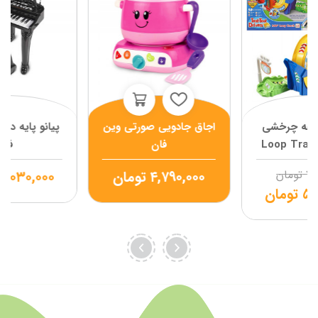
بقه چرخشی
اجاق جادویی صورتی وین
پیانو پایه دا
دل 360 Loop Track
فان
فان
 تک
۷,
تومان
۴,۷۹۰,۰۰۰
تومان
۳,۰۳۰,۰۰۰
۵,
تومان