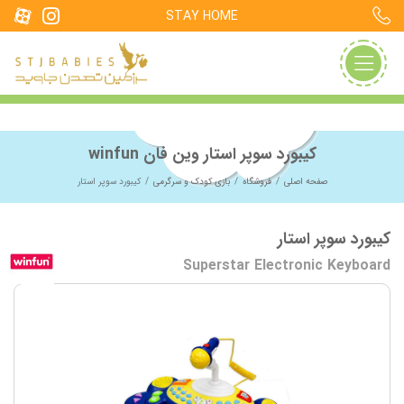
STAY HOME
کیبورد سوپر استار وین فان winfun
صفحه اصلی
فروشگاه
بازی کودک و سرگرمی
کیبورد سوپر استار
کیبورد سوپر استار
Superstar Electronic Keyboard