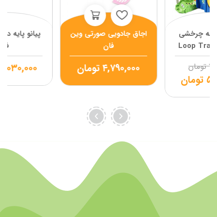
بقه چرخشی
اجاق جادویی صورتی وین
پیانو پایه دا
دل 360 Loop Track
فان
فان
 تک
۷,
تومان
۴,۷۹۰,۰۰۰
تومان
۳,۰۳۰,۰۰۰
۵,
تومان