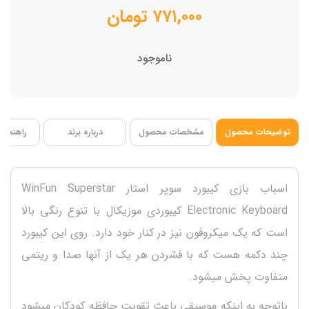
ابعاد 24*20*9 سانتی متر
۷۷۱,۰۰۰
تومان
فاقد BPA
ناموجود
توضیحات محصول
مشخصات محصول
درباره برند
راهنمای 
اسباب بازی کیبورد سوپر استار WinFun Superstar
Electronic Keyboard کیبوردی موزیکال با تنوع رنگی بالا
است که یک میکروفون نیز در کنار خود دارد. روی این کیبورد
چند دکمه هست که با فشردن هر یک از آنها صدا و ریتمی
متفاوت پخش میشود.
باتوجه به اینکه موسیقی باعث تقویت حافظه کودکان میشود