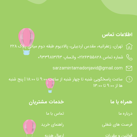
اطلاعات تماس
تهران، زعفرانیه، مقدس اردبیلی، پالادیوم طبقه دوم میانی پلاک 228
شماره تماس 021۲۶۳۵۵۸۲۸ واتساپ 09339813193
sarzamintamadonjavid@gmail.com
ساعت پاسخگويي شنبه تا چهار شنبه از ساعت 9:00 تا 18:00 | پنج شنبه
ها از 9:00 تا 13:00
همراه با ما
خدمات مشتریان
درباره ما
تماس با ما
فرصت های شغلی
راهنمای خرید
قوانین و مقررات
ارسال هدیه