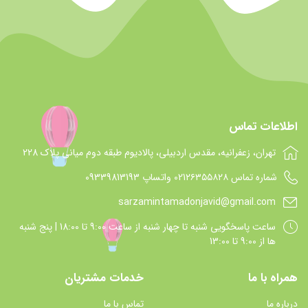
اطلاعات تماس
تهران، زعفرانیه، مقدس اردبیلی، پالادیوم طبقه دوم میانی پلاک 228
شماره تماس 021۲۶۳۵۵۸۲۸ واتساپ 09339813193
sarzamintamadonjavid@gmail.com
ساعت پاسخگويي شنبه تا چهار شنبه از ساعت 9:00 تا 18:00 | پنج شنبه
ها از 9:00 تا 13:00
همراه با ما
خدمات مشتریان
درباره ما
تماس با ما