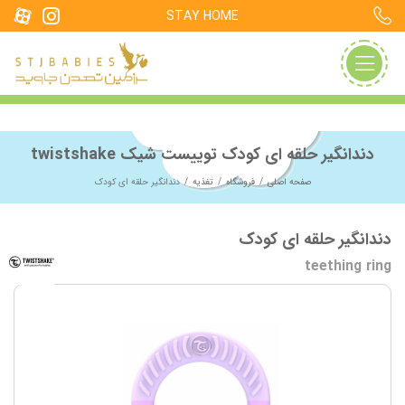
STAY HOME
دندانگیر حلقه ای کودک توییست شیک twistshake
صفحه اصلی
فروشگاه
تغذیه
دندانگیر حلقه ای کودک
دندانگیر حلقه ای کودک
teething ring