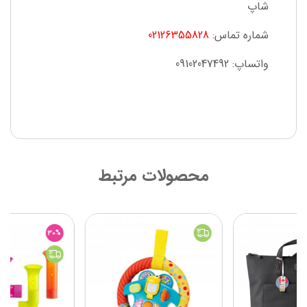
شاپ
شماره تماس:
02126355828
واتساپ: 09102047492
محصولات مرتبط
30%