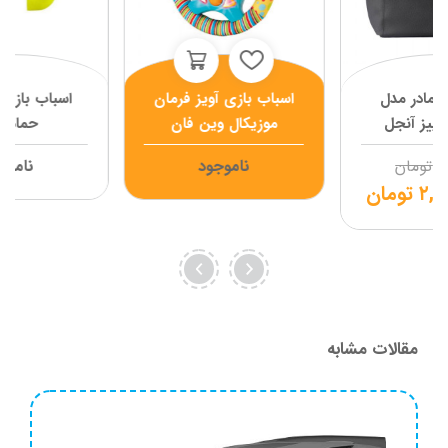
م مادر مدل
اسباب بازی آویز فرمان
اسباب بازی 
وییز آنجل
موزیکال وین فان
حمام 
۴,
تومان
ناموجود
ناموج
۲,۸
تومان
مقالات مشابه