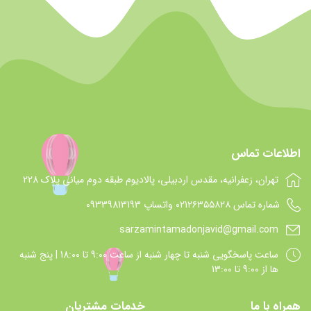
اطلاعات تماس
تهران، زعفرانیه، مقدس اردبیلی، پالادیوم طبقه دوم میانی پلاک 228
شماره تماس 021۲۶۳۵۵۸۲۸ واتساپ 09339813193
sarzamintamadonjavid@gmail.com
ساعت پاسخگويي شنبه تا چهار شنبه از ساعت 9:00 تا 18:00 | پنج شنبه
ها از 9:00 تا 13:00
همراه با ما
خدمات مشتریان