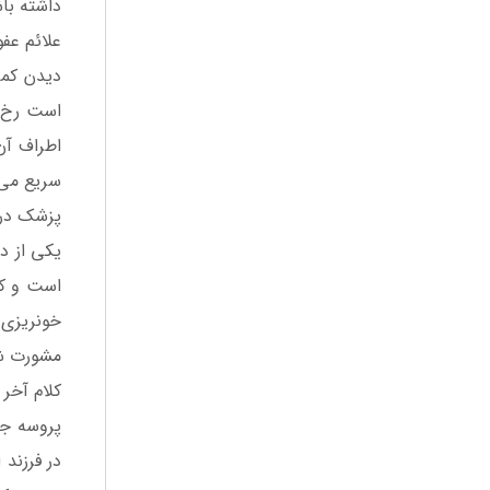
داشته با
علائم عفو
دیدن کمی
است رخ د
اطراف آن
سریع می 
پزشک در 
خونریزی 
مشورت شود؛ تا در صو
کلام آخر
پروسه جد
در فرزند 