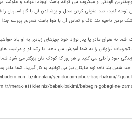
کترین آلودگی و میکروب می تواند باعث ایجاد التهاب و عفونت د
 توجه کنید، ضد عفونی کردن محل و پوشاندن آن با گاز استریل را فر
ک بودن ناحیه بند ناف و تماس آن با هوا باعث تسریع پروسه جدا 
 شما به عنوان مادر یا پدر نوزاد خود چیزهای زیادی به او یاد خواهید 
تجربیات فراوانی را به شما آموزش می دهد. با رشد او و مراقبت ه
زندگی خود را طی می کنید و هر روز که کودک تان بزرگتر می شود شما ن
جدا شدن بند ناف نوه هایتان نیز می توانید به کار گیرید. شما مادر 
ibadem.com.tr/ilgi-alani/yenidogan-gobek-bagi-bakimi/#genel
.tr/merak-ettikleriniz/bebek-bakimi/bebegin-gobegi-ne-zama