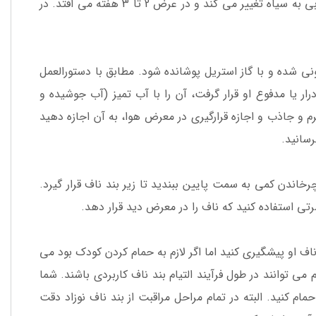
تکه بند ناف باقی مانده کودک شما خشک می شود، رنگ آن از سفید مایل به آبی به سیاه تغییر می کند و در عرض 2 تا 3 هفته می افتد. در
احیه بند ناف او نیز باید با الکل 70 درصد ضد عفونی شده و با گاز استریل پوشانده شود. مطابق با دستورالعمل
ادرار یا مدفوع او قرار گرفت، آن را با آب تمیز (آب جوشیده و
 و جاذب و اجازه قرارگیری در معرض هوا، به آن اجازه دهید
سانید.
اندن کمی به سمت پایین ببندید تا زیر بند ناف قرار گیرد.
تی استفاده کنید که ناف را در معرض دید قرار دهد.
ف او پیشگیری کنید اما اگر لازم به حمام کردن کودک بود می
 می توانند در طول فرآیند التیام بند ناف کاربردی باشند. شما
ام کنید. البته در تمام مراحل مراقبت از بند ناف نوزاد دقت