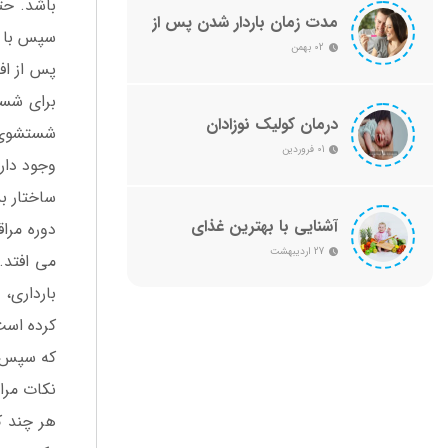
باشد. حتی
مدت زمان باردار شدن پس از
سپس با گ
اولین اقدام
02 بهمن
پس از اف
برای شست
درمان کولیک نوزادان
شستشوی آ
01 فروردین
وجود دار
ساختار ب
آشنایی با بهترین غذای
کمکی برای کودکان
27 اردیبهشت
می افتد.
بارداری،
کرده است 
که سپس خ
نکات مراق
هر چند که