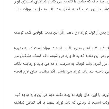
. بند ناف که جنین را تغذیه می کند و نیازهای اکسیژن او را
د تا این بند ناف به شکل بند ناف متصل به نوزاد، با او
د جدا شدن بند ناف که افتادن ناف نیز نامیده می شود، باید بین 3 تا 20 روز پس از تولد نوزاد رخ دهد. اگر این مدت طولانی شد، توصیه
راحت ترین حالتی که می توانید در بین علائم افتادن ناف مشاهده کنید، بند ناف 2 تا 3 سانتی متری باقی مانده در نوزاد است که به تدریج
 در این نقطه که رباط پاره می شود، ناف کودک تشکیل می
قرار گیرد. رشد کودک به سرعت ادامه می یابد و رعایت نکات
 ناحیه بند ناف نوزاد می باشد. اگر مراقبت های لازم انجام
د. با این حال باید به چند نکته مهم در این باره توجه کرد.
ونت است، تا زمانی که ناف نوزاد بیفتد با آب تماس نداشته