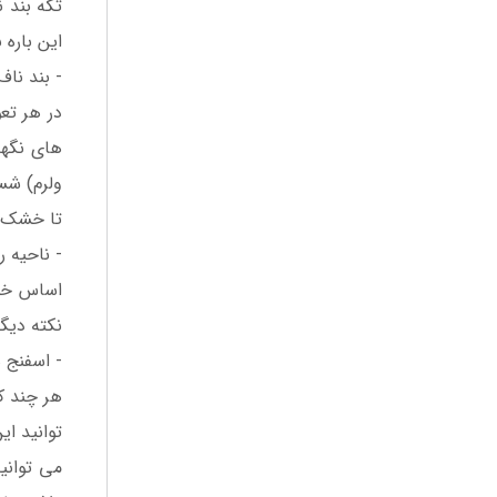
این باره
- بند ناف 
های نگهدا
ولرم) شس
تا خشک ش
- ناحیه 
اساس خشک
نکته دیگ
- اسفنج 
هر چند ک
توانید ای
می توانید