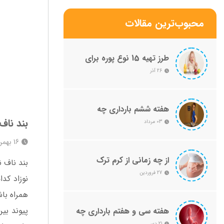
محبوب‌ترین مقالات
طرز تهیه 15 نوع پوره برای
نوزاد
26 آذر
هفته ششم بارداری چه
علائمی دارد؟ + راهنمایی
بند ناف
03 مرداد
کامل صفر تا صد
16 بهمن 1400
از چه زمانی از کرم ترک
بند ناف ن
بارداری استفاده کنیم
27 فروردین
نوزاد کد
همراه باش
پیوند بین
هفته سی و هفتم بارداری چه
علائمی دارد؟ + راهنمای
21 دی