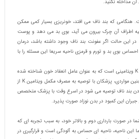
آن مداخله نکنید.
ت. هنگامی که بند ناف می افتد، خونریزی بسیار کمی ممکن
حیه اطراف آن چرک بیرون می آید، بوی بد می دهد و پوست
در این حالت اگر عفونت بند ناف وجود داشته باشد، درمان
اس بوی بد و تورم و قرمزی ناحیه سریعا این مسئله را با
یکی از دلایل خونریزی بند ناف ممکن است «کمبود ویتامین K» باشد. ویتامین K ویتامینی است که به عنوان عامل انعقاد خون شناخته شده
است و کمبود آن در بدن می تواند کنترل خونریزی را با مشکل مواجه کند. در چنین مواردی، پزشکان با توصیه به مصرف مکمل ویتامین K از
فتادن بند ناف توصیه می شود در اسرع وقت با پزشک متخصص
 در صورت بارداری دوم و بالاتر خود، به سبب تجربه ای که
 اما این ناحیه، ناحیه ای حساس به آلودگی است و قرارگیری در