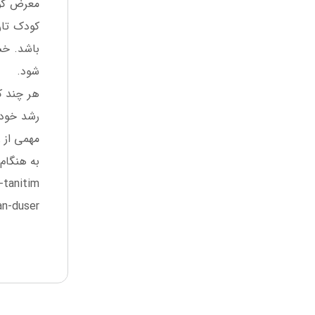
معرض کوچ
کودک تان
باشد. خش
شود.
هر چند که
رشد خود 
مهمی از 
به هنگام 
-tanitim
n-duser-