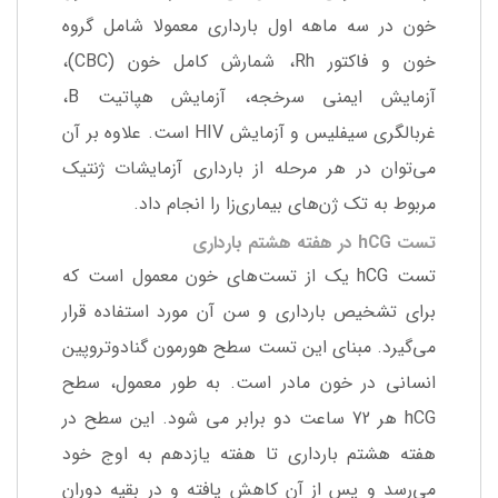
خون در سه ماهه اول بارداری معمولا شامل گروه
خون و فاکتور Rh، شمارش کامل خون (CBC)،
آزمایش ایمنی سرخجه، آزمایش هپاتیت B،
غربالگری سیفلیس و آزمایش HIV است. علاوه بر آن
می‌توان در هر مرحله از بارداری آزمایشات ژنتیک
مربوط به تک ژن‌های بیماری‌زا را انجام داد.
تست hCG در هفته هشتم بارداری
تست hCG یک از تست‌های خون معمول است که
برای تشخیص بارداری و سن آن مورد استفاده قرار
می‌گیرد. مبنای این تست سطح هورمون گنادوتروپین
انسانی در خون مادر است. به طور معمول، سطح
hCG هر 72 ساعت دو برابر می شود. این سطح در
هفته هشتم بارداری تا هفته یازدهم به اوج خود
می‌رسد و پس از آن کاهش ‌یافته و در بقیه دوران