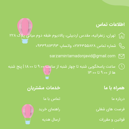
اطلاعات تماس
تهران، زعفرانیه، مقدس اردبیلی، پالادیوم طبقه دوم میانی پلاک 228
شماره تماس 021۲۶۳۵۵۸۲۸ واتساپ 09339813193
sarzamintamadonjavid@gmail.com
ساعت پاسخگويي شنبه تا چهار شنبه از ساعت 9:00 تا 18:00 | پنج شنبه
ها از 9:00 تا 13:00
همراه با ما
خدمات مشتریان
درباره ما
تماس با ما
فرصت های شغلی
راهنمای خرید
قوانین و مقررات
ارسال هدیه