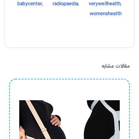
babycenter
,
radiopaedia
,
verywellhealth
,
womenshealth
مقالات مشابه