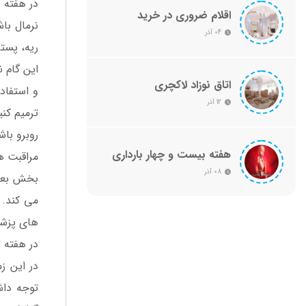
اقلام ضروری در خرید
نرمال با
سیسمونی
04 آذر
ریه، پست
این گام 
اتاق نوزاد لاکچری
و استفاد
12 آذر
ترمیم کن
روبرو با
هفته بیست و چهار بارداری
مراقبت های دو
چه علائمی دارد؟ + راهنمایی
08 آذر
کامل صفر تا صد
می کند. 
های پزشک
در هفته 12 تا 16 باید غربالگری انجام دهید. در این غربالگری وضعیت جسمانی و رشد ذهنی جنین شما مشخص می شود.
در این ز
توجه داش