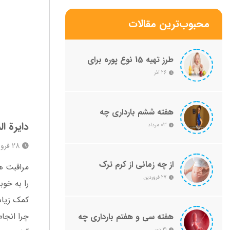
محبوب‌ترین مقالات
طرز تهیه 15 نوع پوره برای
نوزاد
26 آذر
هفته ششم بارداری چه
علائمی دارد؟ + راهنمایی
دایرة ا
03 مرداد
کامل صفر تا صد
28 فروردین 1401
از چه زمانی از کرم ترک
مراقبت ه
بارداری استفاده کنیم
27 فروردین
را به خو
کمک زیاد
چرا انجام
هفته سی و هفتم بارداری چه
علائمی دارد؟ + راهنمای
21 دی