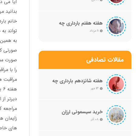
آیا می دا
کامل صفر تا صد
بدانید م
خانم بار
هفته هفتم بارداری چه
علائمی دارد؟ راهنمایی کامل
تواند به 
11 مرداد
از صفر تا صد
به همین 
صورتی که
مقالات تصادفی
صورت ممک
را با مرا
مراقبت های م
هفته شانزدهم بارداری چه
علائمی دارد؟ + راهنمایی
هف
13 مهر
کامل صفر تا صد
دیرتر از 
مراجعه ک
خرید سیسمونی ارزان
زایمان ه
08 آذر
های خاص 