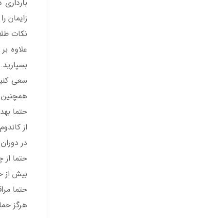
بارداری 
زایمان را 
نکات طلای
علاوه بر
بسپارید.
سعی کنید
همچنین ه
حتما بهد
از کاندوم
در دوران 
حتما از 
بیش از حد
حتما مرا
هرگز حمام